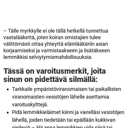
– Tälle myrkkylle ei ole tällä hetkellä tunnettua
vastalääkettä, joten koiran omistajien tulee
välittömästi ottaa yhteyttä eläinlääkäriin asian
korjaamiseksi ja varmistaakseen ja lisätäkseen
lemmikkisi selviytymismahdollisuuksia.
Tässä on varoitusmerkit, joita
sinun on pidettävä silmällä:
Tarkkaile ympäristöviranomaisen tai paikallisten
viranomaisten vesistöjen lähelle asettamia
varoituskylttejä.
Pidä lemmikkieläimet kiinni ja vierelläsi vesistöjen
lähellä, joiden tiedetään tai epäillään kukkivan
sinileviä – älä anna lemmikkien uida siinä tai