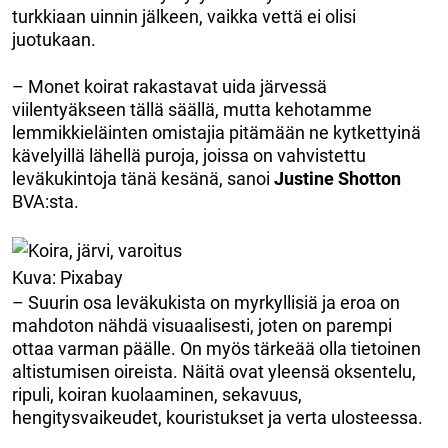
turkkiaan uinnin jälkeen, vaikka vettä ei olisi
juotukaan.
– Monet koirat rakastavat uida järvessä
viilentyäkseen tällä säällä, mutta kehotamme
lemmikkieläinten omistajia pitämään ne kytkettyinä
kävelyillä lähellä puroja, joissa on vahvistettu
leväkukintoja tänä kesänä, sanoi
Justine Shotton
BVA:sta.
Kuva: Pixabay
– Suurin osa leväkukista on myrkyllisiä ja eroa on
mahdoton nähdä visuaalisesti, joten on parempi
ottaa varman päälle. On myös tärkeää olla tietoinen
altistumisen oireista. Näitä ovat yleensä oksentelu,
ripuli, koiran kuolaaminen, sekavuus,
hengitysvaikeudet, kouristukset ja verta ulosteessa.