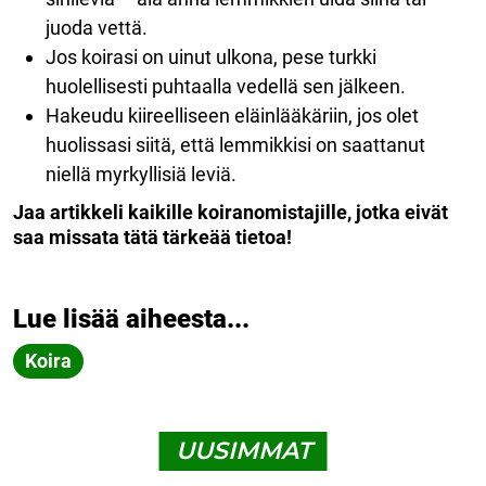
juoda vettä.
Jos koirasi on uinut ulkona, pese turkki
huolellisesti puhtaalla vedellä sen jälkeen.
Hakeudu kiireelliseen eläinlääkäriin, jos olet
huolissasi siitä, että lemmikkisi on saattanut
niellä myrkyllisiä leviä.
Jaa artikkeli kaikille koiranomistajille, jotka eivät
saa missata tätä tärkeää tietoa!
Lue lisää aiheesta...
Koira
UUSIMMAT