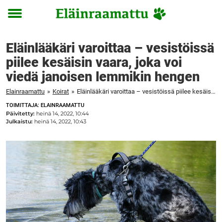
Toggle
menu
Eläinlääkäri varoittaa – vesistöissä
piilee kesäisin vaara, joka voi
viedä janoisen lemmikin hengen
Elainraamattu
»
Koirat
»
Eläinlääkäri varoittaa – vesistöissä piilee kesäisin vaara, joka voi viedä janoisen lemmikin hengen
TOIMITTAJA: ELAINRAAMATTU
Päivitetty:
heinä 14, 2022, 10:44
Julkaistu:
heinä 14, 2022, 10:43