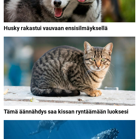
Husky rakastui vauvaan ensisilmäyksellä
Tämä äännähdys saa kissan ryntäämään luoksesi