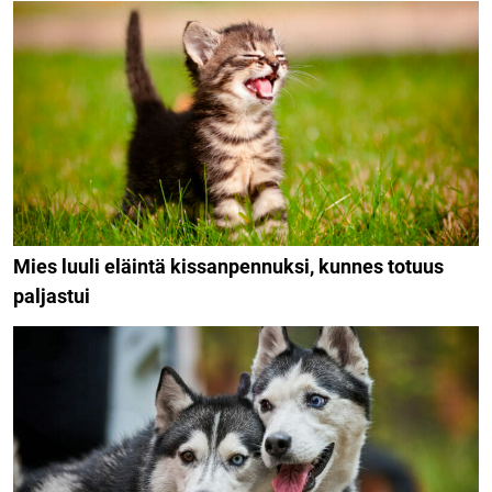
Mies luuli eläintä kissanpennuksi, kunnes totuus
paljastui