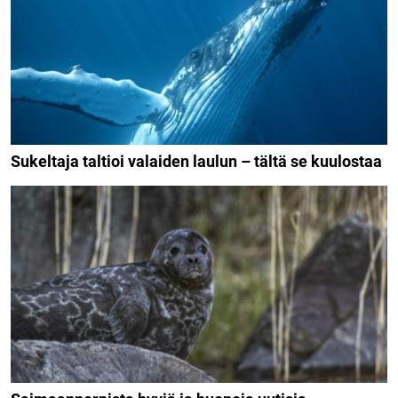
Sukeltaja taltioi valaiden laulun – tältä se kuulostaa