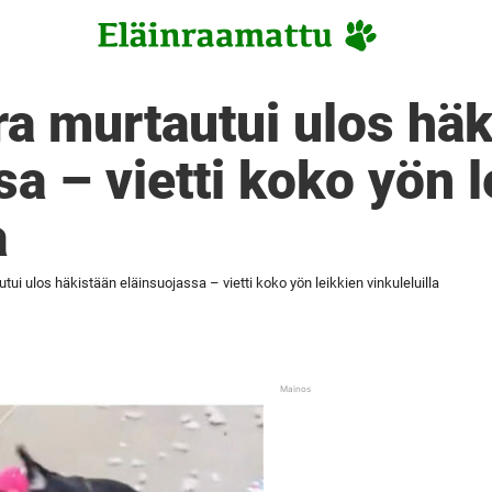
ra murtautui ulos hä
sa – vietti koko yön l
a
tui ulos häkistään eläinsuojassa – vietti koko yön leikkien vinkuleluilla