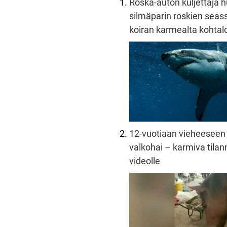
Roska-auton kuljettaja 
silmäparin roskien seass
koiran karmealta kohtalo
12-vuotiaan vieheeseen 
valkohai – karmiva tilann
videolle