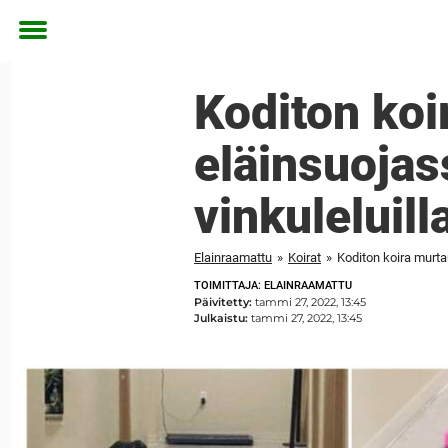
Toggle
menu
Koditon koi
eläinsuojas
vinkuleluill
Elainraamattu
»
Koirat
»
Koditon koira murtau
TOIMITTAJA: ELAINRAAMATTU
Päivitetty:
tammi 27, 2022, 13:45
Julkaistu:
tammi 27, 2022, 13:45