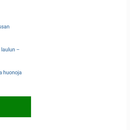
ssan
n laulun –
a huonoja