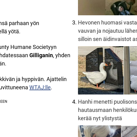
Hevonen huomasi vast
änsä parhaan yön
vauvan ja nojautuu lä
llä yötä.
silloin sen äidinvaistot 
ounty Humane Societyyn
kohdatessaan
Gilliganin
, yhden
än.
kkivän ja hyppivän. Ajattelin
 huvittuneena
WTAJ:lle
.
Hanhi menetti puolison
hautausmaan henkilöku
kerää nyt ylistystä