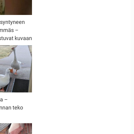
asyntyneen
hemmäs –
astuvat kuvaan
sa –
nnan teko