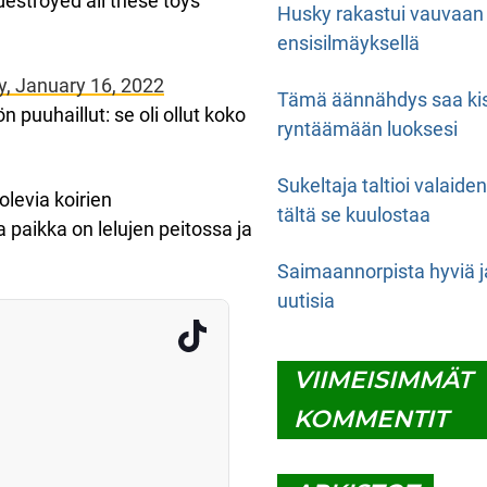
destroyed all these toys
Husky rakastui vauvaan
ensisilmäyksellä
, January 16, 2022
Tämä äännähdys saa ki
n puuhaillut: se oli ollut koko
ryntäämään luoksesi
Sukeltaja taltioi valaide
olevia koirien
tältä se kuulostaa
 paikka on lelujen peitossa ja
Saimaannorpista hyviä j
uutisia
VIIMEISIMMÄT
KOMMENTIT