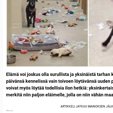
Elämä voi joskus olla surullista ja yksinäistä tarhan ko
päivänsä kennelissä vain toivoen löytävänsä uuden 
voivat myös löytää todellisia ilon hetkiä: yksinkerta
merkitä niin paljon eläimelle, jolla on niin vähän ma