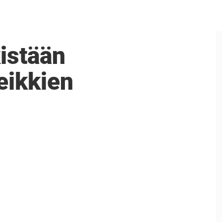
kistään
eikkien