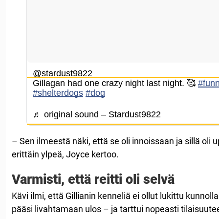
@stardust9822
Gillagan had one crazy night last night. 🥰
#fun
#shelterdogs
#dog
♬ original sound – Stardust9822
– Sen ilmeestä näki, että se oli innoissaan ja sillä oli
erittäin ylpeä, Joyce kertoo.
Varmisti, että reitti oli selvä
Kävi ilmi, että Gillianin kenneliä ei ollut lukittu kunnoll
pääsi livahtamaan ulos – ja tarttui nopeasti tilaisuute