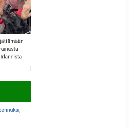
i jättämään
rainasta –
 Irlannista
npennuksi,