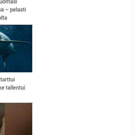
huomasi
a – pelasti
lta
tarttui
e tallentui