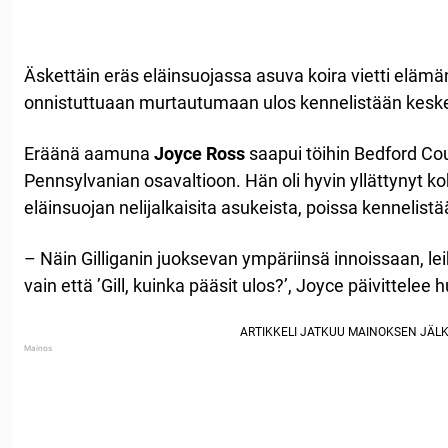
Äskettäin eräs eläinsuojassa asuva koira vietti eläm
onnistuttuaan murtautumaan ulos kennelistään keske
Eräänä aamuna
Joyce Ross
saapui töihin Bedford C
Pennsylvanian osavaltioon. Hän oli hyvin yllättynyt 
eläinsuojan nelijalkaisita asukeista, poissa kennelistä
– Näin Gilliganin juoksevan ympäriinsä innoissaan, lei
vain että ’Gill, kuinka pääsit ulos?’, Joyce päivittelee