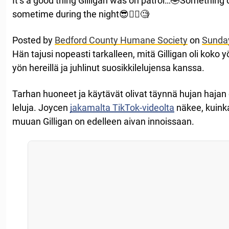
It’s a good thing Gilligan was on patrol…🤣Something 
sometime during the night😎👮‍♀️🧐
Posted by
Bedford County Humane Society
on
Sunday
Hän tajusi nopeasti tarkalleen, mitä Gilligan oli koko yö
yön hereillä ja juhlinut suosikkilelujensa kanssa.
Tarhan huoneet ja käytävät olivat täynnä hujan hajan 
leluja. Joycen
jakamalta TikTok-videolta
näkee, kuinka
muuan Gilligan on edelleen aivan innoissaan.