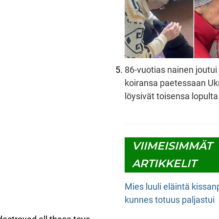
86-vuotias nainen joutu
koiransa paetessaan Uk
löysivät toisensa lopulta
VIIMEISIMMÄT
ARTIKKELIT
Mies luuli eläintä kissa
kunnes totuus paljastui