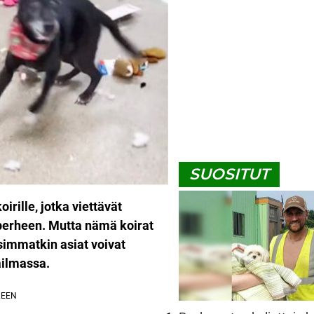
SUOSITUT
irille, jotka viettävät
perheen. Mutta nämä koirat
isimmatkin asiat voivat
ailmassa.