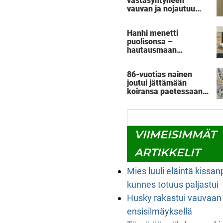
vastasyntyneen
vauvan ja nojautuu
lähemmäs – silloin
sen äidinvaistot
Hanhi menetti
astuvat kuvaan
puolisonsa –
hautausmaan
henkilökunnan teko
kerää nyt ylistystä
86-vuotias nainen
joutui jättämään
koiransa paetessaan
Ukrainasta – löysivät
toisensa lopulta
Irlannista
VIIMEISIMMÄT
ARTIKKELIT
Mies luuli eläintä kissa
kunnes totuus paljastui
Husky rakastui vauvaan
ensisilmäyksellä