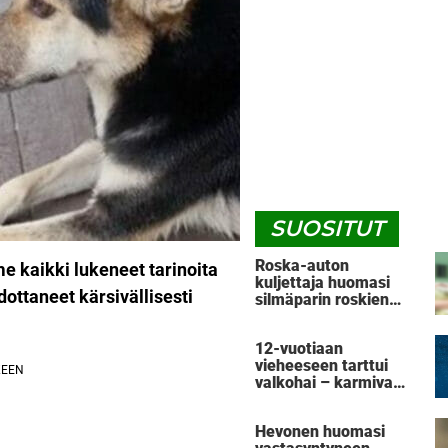
SUOSITUT
Roska-auton
e kaikki lukeneet tarinoita
kuljettaja huomasi
dottaneet kärsivällisesti
silmäparin roskien
seassa – pelasti
koiran karmealta
12-vuotiaan
kohtalolta
vieheeseen tarttui
valkohai – karmiva
tilanne tallentui
videolle
Hevonen huomasi