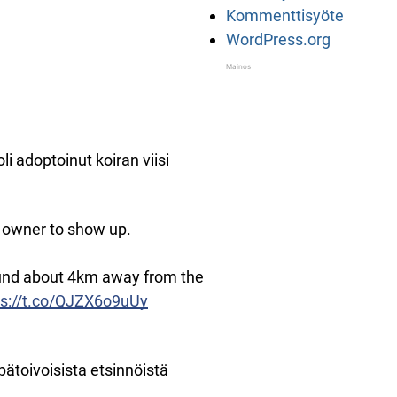
Kommenttisyöte
WordPress.org
i adoptoinut koiran viisi
r owner to show up.
ound about 4km away from the
ps://t.co/QJZX6o9uUy
pätoivoisista etsinnöistä