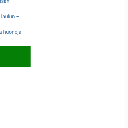
ssan
n laulun –
a huonoja