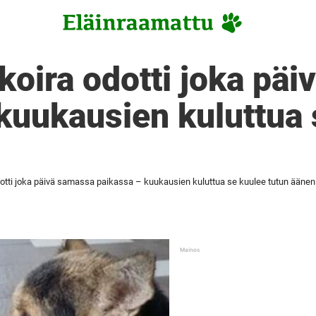
koira odotti joka pä
kuukausien kuluttua 
n
dotti joka päivä samassa paikassa – kuukausien kuluttua se kuulee tutun äänen