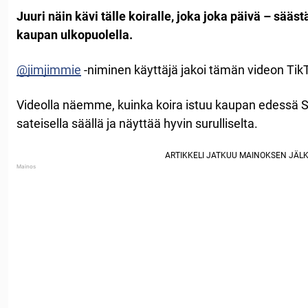
Juuri näin kävi tälle koiralle, joka joka päivä – sääs
kaupan ulkopuolella.
@jimjimmie
-niminen käyttäjä jakoi tämän videon TikTo
Videolla näemme, kuinka koira istuu kaupan edessä 
sateisella säällä ja näyttää hyvin surulliselta.