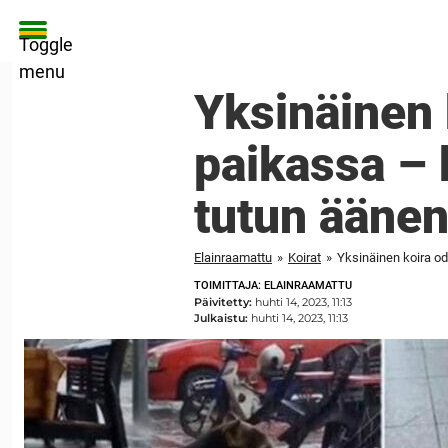
Toggle
menu
Yksinäinen 
paikassa – 
tutun ääne
Elainraamattu
»
Koirat
»
Yksinäinen koira o
TOIMITTAJA: ELAINRAAMATTU
Päivitetty:
huhti 14, 2023, 11:13
Julkaistu:
huhti 14, 2023, 11:13