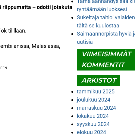
Tämä äännähdys saa ki
tä riippumatta – odotti jotakuta
ryntäämään luoksesi
Sukeltaja taltioi valaide
tältä se kuulostaa
k-tilillään.
Saimaannorpista hyviä j
uutisia
Sembilanissa, Malesiassa,
VIIMEISIMMÄT
KOMMENTIT
ARKISTOT
tammikuu 2025
joulukuu 2024
marraskuu 2024
lokakuu 2024
syyskuu 2024
elokuu 2024