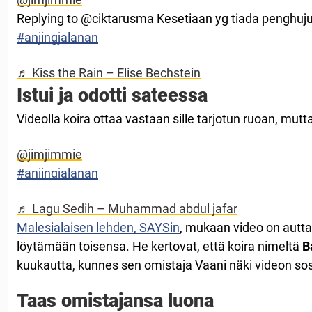
Replying to @ciktarusma Kesetiaan yg tiada penghuju
#anjingjalanan
♬ Kiss the Rain – Elise Bechstein
Istui ja odotti sateessa
Videolla koira ottaa vastaan ​​sille tarjotun ruoan, mut
@jimjimmie
#anjingjalanan
♬ Lagu Sedih – Muhammad abdul jafar
Malesialaisen lehden, SAYSin
, mukaan video on autta
löytämään toisensa. He kertovat, että koira nimeltä
B
kuukautta, kunnes sen omistaja Vaani näki videon so
Taas omistajansa luona