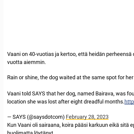
Vaani on 40-vuotias ja kertoo, että heidän perheensä ol
vuotta aiemmin.
Rain or shine, the dog waited at the same spot for he
Vaani told SAYS that her dog, named Bairava, was f
location she was lost after eight dreadful months.
htt
— SAYS (@saysdotcom)
February 28, 2023
Kun Vaani oli sairaana, koira pääsi karkuun eikä sitä e
huolimatta löytänyt.