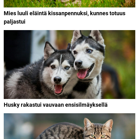
Mies luuli eläintä kissanpennuksi, kunnes totuus
paljastui
Husky rakastui vauvaan ensisilmäyksellä