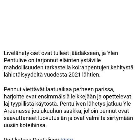
Livelähetykset ovat tulleet jäädäkseen, ja Ylen
Pentulive on tarjonnut eläinten ystäville
mahdollisuuden tarkastella koiranpentujen kehitystä
lähietäisyydeltä vuodesta 2021 lähtien.
Pennut viettävät laatuaikaa perheen parissa,
harjoittelevat ensimmäisiä leikkejään ja opettelevat
lajityypillistä käytöstä. Pentuliven lähetys jatkuu Yle
Areenassa joulukuuhun saakka, jolloin pennut ovat
saavuttaneet luovutusiän ja ovat valmiita siirtymään
uusiin koteihinsa.
Voit katsoa Pentuliveä
tästä
.