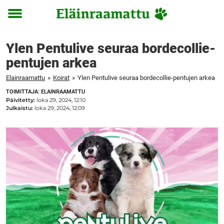
Toggle
menu
Ylen Pentulive seuraa bordecollie-
pentujen arkea
Elainraamattu
»
Koirat
»
Ylen Pentulive seuraa bordecollie-pentujen arkea
TOIMITTAJA: ELAINRAAMATTU
Päivitetty:
loka 29, 2024, 12:10
Julkaistu:
loka 29, 2024, 12:09