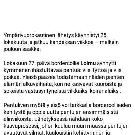
Ympärivuorokautinen lähetys käynnistyi 25.
lokakuuta ja jatkuu kahdeksan viikkoa – melkein
jouluun saakka.
Lokakuun 27. päivä bordercollie
Loimu
synnytti
kymmenen ihastuttavaa pentua: viisi tyttöä ja viisi
poikaa. Yleisö pääsee todistamaan näiden pienten
elämän alkuvaiheita, kun ne kasvavat kuuroista ja
sokeista vastasyntyneistä vilkkaiksi koiranaluiksi.
Pentuliven myötä yleisö voi tarkkailla bordercollieiden
kehitystä ja oppia uutta pentujen ensimmäisistä
elinviikoista. Lähetyksessä nähdään koko
kasvuprosessi, johon kuuluu muun muassa pentujen
avautuvat silmät, kuuloaistin kehittyminen ja