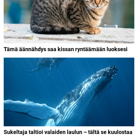
Tämä äännähdys saa kissan ryntäämään luoksesi
Sukeltaja taltioi valaiden laulun – tältä se kuulostaa