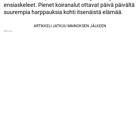
ensiaskeleet. Pienet koiranalut ottavat päivä päivältä
suurempia harppauksia kohti itsenäistä elämää.