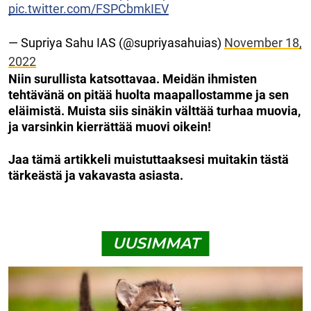
pic.twitter.com/FSPCbmkIEV
— Supriya Sahu IAS (@supriyasahuias)
November 18,
2022
Niin surullista katsottavaa. Meidän ihmisten
tehtävänä on pitää huolta maapallostamme ja sen
eläimistä. Muista siis sinäkin välttää turhaa muovia,
ja varsinkin kierrättää muovi oikein!
Jaa tämä artikkeli muistuttaaksesi muitakin tästä
tärkeästä ja vakavasta asiasta.
UUSIMMAT