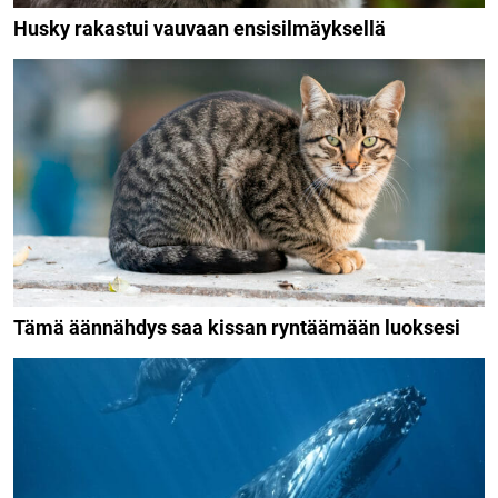
Husky rakastui vauvaan ensisilmäyksellä
Tämä äännähdys saa kissan ryntäämään luoksesi