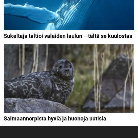
Sukeltaja taltioi valaiden laulun – tältä se kuulostaa
Saimaannorpista hyviä ja huonoja uutisia