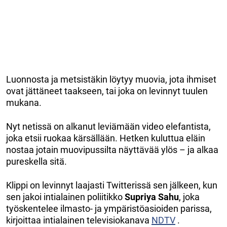
Luonnosta ja metsistäkin löytyy muovia, jota ihmiset
ovat jättäneet taakseen, tai joka on levinnyt tuulen
mukana.
Nyt netissä on alkanut leviämään video elefantista,
joka etsii ruokaa kärsällään. Hetken kuluttua eläin
nostaa jotain muovipussilta näyttävää ylös – ja alkaa
pureskella sitä.
Klippi on levinnyt laajasti Twitterissä sen jälkeen, kun
sen jakoi intialainen poliitikko
Supriya Sahu
, joka
työskentelee ilmasto- ja ympäristöasioiden parissa,
kirjoittaa intialainen televisiokanava
NDTV
.