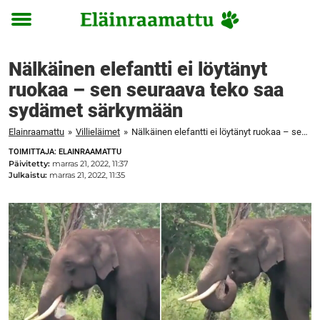
Toggle
menu
Nälkäinen elefantti ei löytänyt
ruokaa – sen seuraava teko saa
sydämet särkymään
Elainraamattu
»
Villieläimet
»
Nälkäinen elefantti ei löytänyt ruokaa – sen seuraava teko saa sydämet särkymään
TOIMITTAJA: ELAINRAAMATTU
Päivitetty:
marras 21, 2022, 11:37
Julkaistu:
marras 21, 2022, 11:35