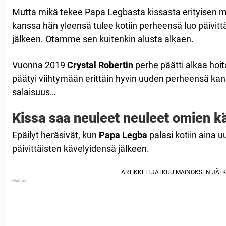
Mutta mikä tekee Papa Legbasta kissasta erityisen mi
kanssa hän yleensä tulee kotiin perheensä luo päivitt
jälkeen. Otamme sen kuitenkin alusta alkaen.
Vuonna 2019
Crystal Robertin
perhe päätti alkaa hoit
päätyi viihtymään erittäin hyvin uuden perheensä kans
salaisuus…
Kissa saa neuleet neuleet omien k
Epäilyt heräsivät, kun
Papa Legba
palasi kotiin aina u
päivittäisten kävelyidensä jälkeen.