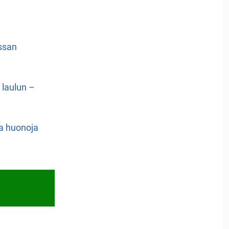
ssan
n laulun –
a huonoja