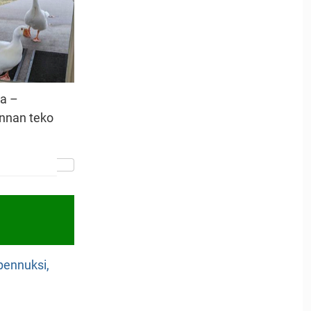
sa –
nnan teko
npennuksi,