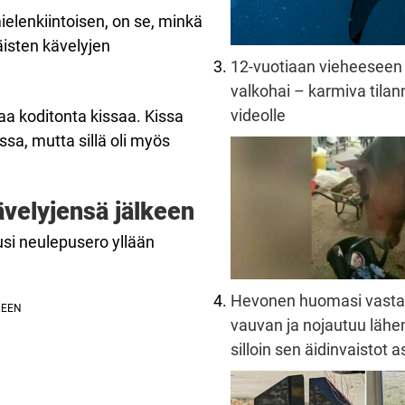
elenkiintoisen, on se, minkä
äisten kävelyjen
12-vuotiaan vieheeseen 
valkohai – karmiva tilann
videolle
aa koditonta kissaa. Kissa
sa, mutta sillä oli myös
ävelyjensä jälkeen
usi neulepusero yllään
Hevonen huomasi vast
vauvan ja nojautuu lä
silloin sen äidinvaistot 