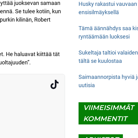
 näyttää juoksevan samaan
Husky rakastui vauvaan
mennä. Se tulee kotiin, kun
ensisilmäyksellä
urkin kilinän, Robert
Tämä äännähdys saa ki
ryntäämään luoksesi
Sukeltaja taltioi valaide
t. He haluavat kiittää tät
tältä se kuulostaa
huoltajuuden”.
Saimaannorpista hyviä j
uutisia
VIIMEISIMMÄT
KOMMENTIT