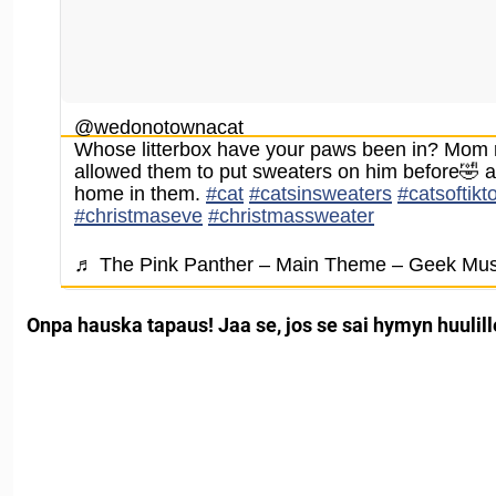
@wedonotownacat
Whose litterbox have your paws been in? Mom 
allowed them to put sweaters on him before🤣 a
home in them.
#cat
#catsinsweaters
#catsoftikt
#christmaseve
#christmassweater
♬ The Pink Panther – Main Theme – Geek Mus
Onpa hauska tapaus! Jaa se, jos se sai hymyn huulill