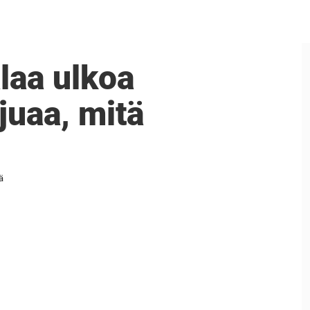
laa ulkoa
ajuaa, mitä
ä