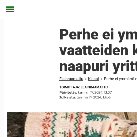
Toggle
menu
Perhe ei ym
vaatteiden k
naapuri yrit
Elainraamattu
»
Kissat
»
Perhe ei ymmärrä mi
TOIMITTAJA: ELAINRAAMATTU
Päivitetty:
tammi 17, 2024, 13:07
Julkaistu:
tammi 17, 2024, 13:06