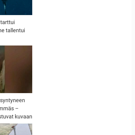
tarttui
e tallentui
asyntyneen
hemmäs –
astuvat kuvaan