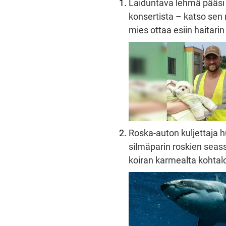
Laiduntava lehmä pääsi
konsertista – katso sen 
mies ottaa esiin haitarin
Roska-auton kuljettaja 
silmäparin roskien seass
koiran karmealta kohtalo