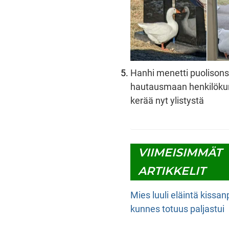
Hanhi menetti puolison
hautausmaan henkilöku
kerää nyt ylistystä
VIIMEISIMMÄT
ARTIKKELIT
Mies luuli eläintä kissa
kunnes totuus paljastui