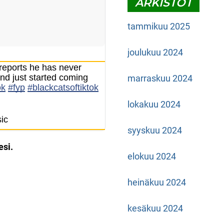
ARKISTOT
tammikuu 2025
joulukuu 2024
reports he has never
nd just started coming
marraskuu 2024
ok
#fyp
#blackcatsoftiktok
lokakuu 2024
ic
syyskuu 2024
esi.
elokuu 2024
heinäkuu 2024
kesäkuu 2024