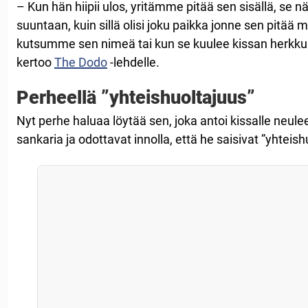
– Kun hän hiipii ulos, yritämme pitää sen sisällä, se
suuntaan, kuin sillä olisi joku paikka jonne sen pitää 
kutsumme sen nimeä tai kun se kuulee kissan herkkup
kertoo
The Dodo
-lehdelle.
Perheellä ”yhteishuoltajuus”
Nyt perhe haluaa löytää sen, joka antoi kissalle neulee
sankaria ja odottavat innolla, että he saisivat ”yhteis