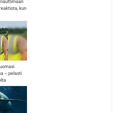
 nauttimaan
reaktiota, kun
huomasi
a – pelasti
lta