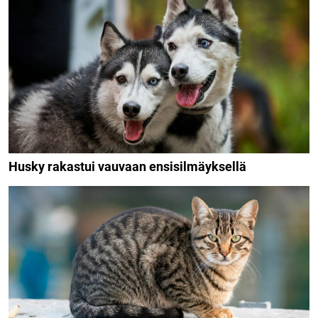
Husky rakastui vauvaan ensisilmäyksellä