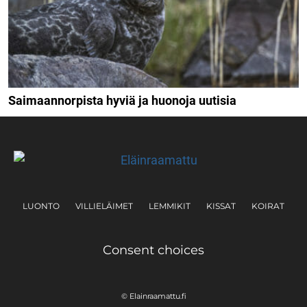
Saimaannorpista hyviä ja huonoja uutisia
LUONTO
VILLIELÄIMET
LEMMIKIT
KISSAT
KOIRAT
Consent choices
© Elainraamattu.fi