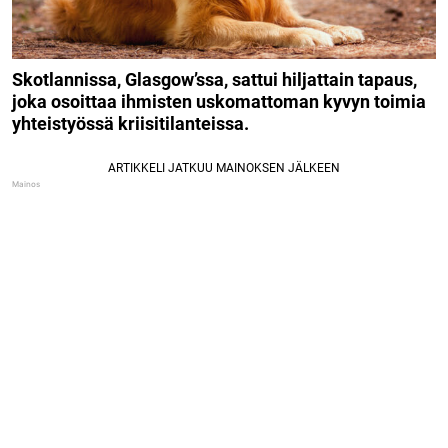
Skotlannissa, Glasgow’ssa, sattui hiljattain tapaus,
joka osoittaa ihmisten uskomattoman kyvyn toimia
yhteistyössä kriisitilanteissa.