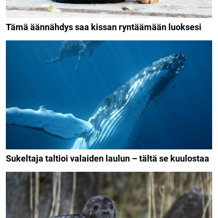
Tämä äännähdys saa kissan ryntäämään luoksesi
Sukeltaja taltioi valaiden laulun – tältä se kuulostaa