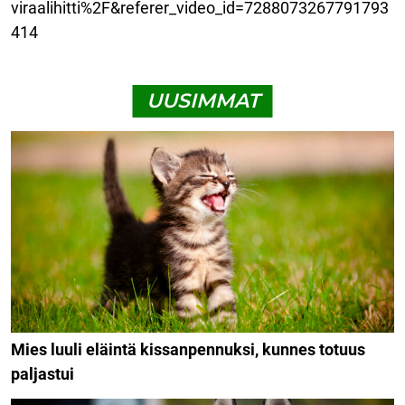
viraalihitti%2F&referer_video_id=7288073267791793
414
UUSIMMAT
Mies luuli eläintä kissanpennuksi, kunnes totuus
paljastui