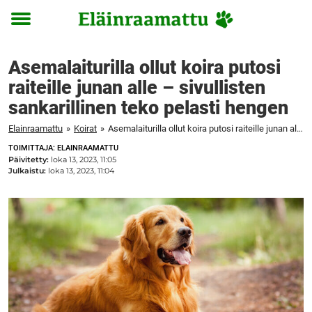
Toggle
menu
Asemalaiturilla ollut koira putosi
raiteille junan alle – sivullisten
sankarillinen teko pelasti hengen
Elainraamattu
»
Koirat
»
Asemalaiturilla ollut koira putosi raiteille junan alle – sivullisten sankarillinen teko pelasti hengen
TOIMITTAJA: ELAINRAAMATTU
Päivitetty:
loka 13, 2023, 11:05
Julkaistu:
loka 13, 2023, 11:04