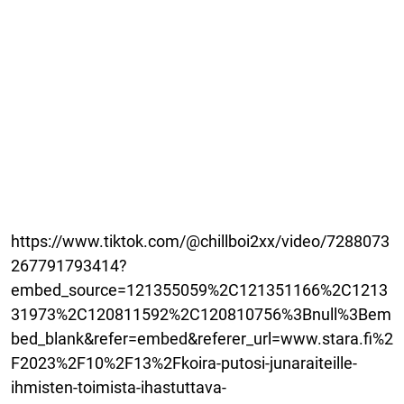
https://www.tiktok.com/@chillboi2xx/video/7288073
267791793414?
embed_source=121355059%2C121351166%2C1213
31973%2C120811592%2C120810756%3Bnull%3Bem
bed_blank&refer=embed&referer_url=www.stara.fi%2
F2023%2F10%2F13%2Fkoira-putosi-junaraiteille-
ihmisten-toimista-ihastuttava-