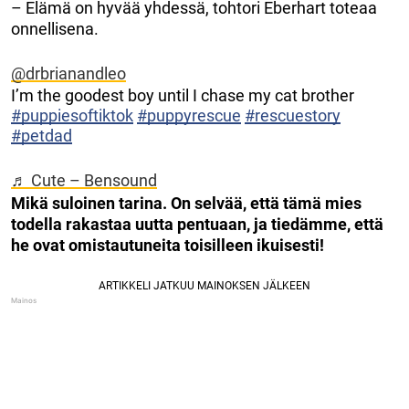
– Elämä on hyvää yhdessä, tohtori Eberhart toteaa
onnellisena.
@drbrianandleo
I’m the goodest boy until I chase my cat brother
#puppiesoftiktok
#puppyrescue
#rescuestory
#petdad
♬ Cute – Bensound
Mikä suloinen tarina. On selvää, että tämä mies
todella rakastaa uutta pentuaan, ja tiedämme, että
he ovat omistautuneita toisilleen ikuisesti!