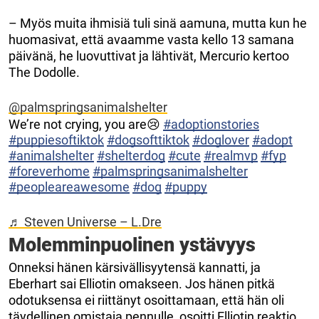
– Myös muita ihmisiä tuli sinä aamuna, mutta kun he
huomasivat, että avaamme vasta kello 13 samana
päivänä, he luovuttivat ja lähtivät, Mercurio kertoo
The Dodolle.
@palmspringsanimalshelter
We’re not crying, you are😢
#adoptionstories
#puppiesoftiktok
#dogsofttiktok
#doglover
#adopt
#animalshelter
#shelterdog
#cute
#realmvp
#fyp
#foreverhome
#palmspringsanimalshelter
#peopleareawesome
#dog
#puppy
♬ Steven Universe – L.Dre
Molemminpuolinen ystävyys
Onneksi hänen kärsivällisyytensä kannatti, ja
Eberhart sai Elliotin omakseen. Jos hänen pitkä
odotuksensa ei riittänyt osoittamaan, että hän oli
täydellinen omistaja pennulle, osoitti Elliotin reaktio