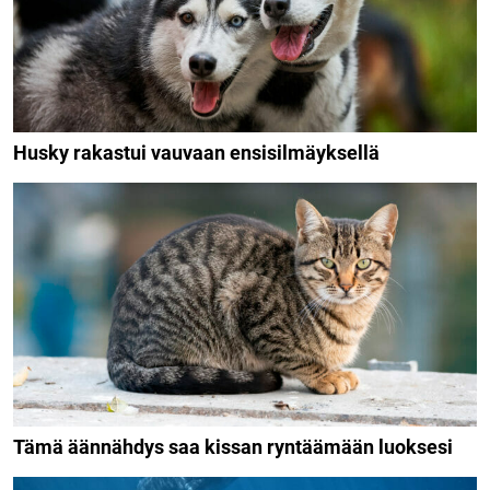
Husky rakastui vauvaan ensisilmäyksellä
Tämä äännähdys saa kissan ryntäämään luoksesi