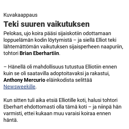
Kuvakaappaus
Teki suuren vaikutuksen
Pelokas, ujo koira pääsi sijaiskotiin odottamaan
loppuelämän kodin löytymistä – ja siellä Elliot teki
lähtemättömän vaikutuksen sijaisperheen naapuriin,
tohtori
Brian Eberhartiin
.
– Hänellä oli mahdollisuus tutustua Elliotiin ennen
kuin se oli saatavilla adoptoitavaksi ja rakastui,
Anthony Mercurio
eläinkodista selittää
Newsweekille
.
Kun sitten tuli aika etsiä Elliotille koti, halusi tohtori
Eberhart ehdottomasti olla tämä koti – ja niinpä hän
varmisti, ettei kukaan muu varaisi koiraa ennen
häntä.