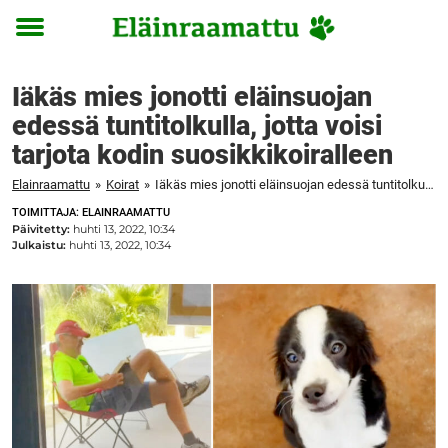
Toggle
menu
Iäkäs mies jonotti eläinsuojan
edessä tuntitolkulla, jotta voisi
tarjota kodin suosikkikoiralleen
Elainraamattu
»
Koirat
»
Iäkäs mies jonotti eläinsuojan edessä tuntitolkulla, jotta voisi tarjota kodin suosikkikoiralleen
TOIMITTAJA: ELAINRAAMATTU
Päivitetty:
huhti 13, 2022, 10:34
Julkaistu:
huhti 13, 2022, 10:34