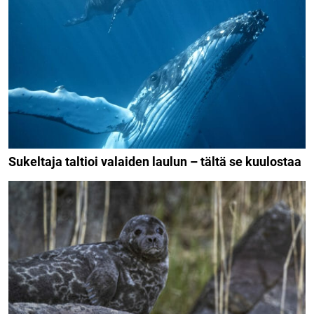
Sukeltaja taltioi valaiden laulun – tältä se kuulostaa