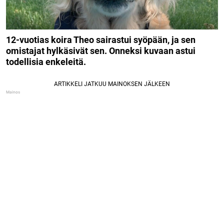
12-vuotias koira Theo sairastui syöpään, ja sen
omistajat hylkäsivät sen. Onneksi kuvaan astui
todellisia enkeleitä.