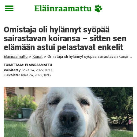
Toggle
menu
Omistaja oli hylännyt syöpää
sairastavan koiransa – sitten sen
elämään astui pelastavat enkelit
Elainraamattu
»
Koirat
»
Omistaja oli hylännyt syöpää sairastavan koiransa – sitten sen elämään astui pelastavat enkelit
TOIMITTAJA: ELAINRAAMATTU
Päivitetty:
loka 24, 2022, 10:13
Julkaistu:
loka 24, 2022, 10:13