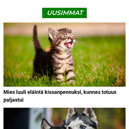
UUSIMMAT
Mies luuli eläintä kissanpennuksi, kunnes totuus
paljastui