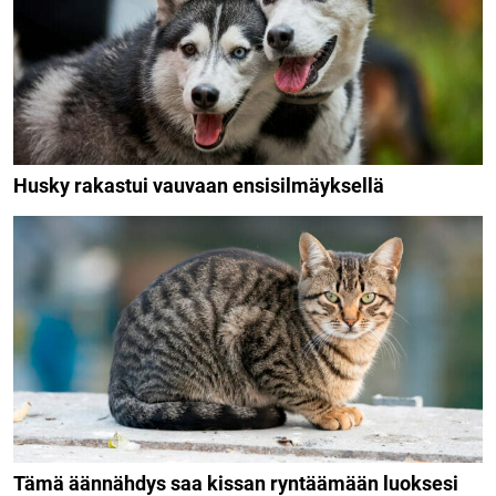
Husky rakastui vauvaan ensisilmäyksellä
Tämä äännähdys saa kissan ryntäämään luoksesi