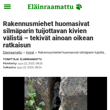
Toggle
menu
Rakennusmiehet huomasivat
silmäparin tuijottavan kivien
välistä – tekivät ainoan oikean
ratkaisun
Elainraamattu
»
Koirat
»
Rakennusmiehet huomasivat silmäparin tuijottavan kivien välistä – tekivät ainoan oikean ratkaisun
TOIMITTAJA: ELAINRAAMATTU
Päivitetty:
syys 22, 2023, 08:25
Julkaistu:
syys 22, 2023, 08:24