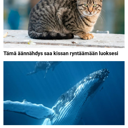
Tämä äännähdys saa kissan ryntäämään luoksesi