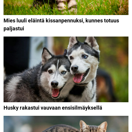
Mies luuli eläintä kissanpennuksi, kunnes totuus
paljastui
Husky rakastui vauvaan ensisilmäyksellä