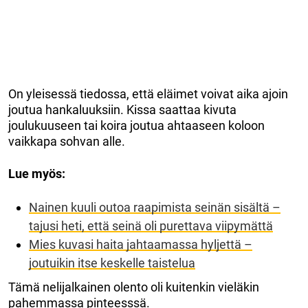
On yleisessä tiedossa, että eläimet voivat aika ajoin
joutua hankaluuksiin. Kissa saattaa kivuta
joulukuuseen tai koira joutua ahtaaseen koloon
vaikkapa sohvan alle.
Lue myös:
Nainen kuuli outoa raapimista seinän sisältä –
tajusi heti, että seinä oli purettava viipymättä
Mies kuvasi haita jahtaamassa hyljettä –
joutuikin itse keskelle taistelua
Tämä nelijalkainen olento oli kuitenkin vieläkin
pahemmassa pinteesssä.