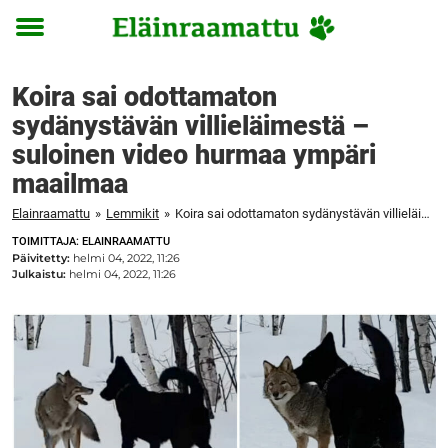
Toggle
menu
Koira sai odottamaton
sydänystävän villieläimestä –
suloinen video hurmaa ympäri
maailmaa
Elainraamattu
»
Lemmikit
»
Koira sai odottamaton sydänystävän villieläimestä – suloinen video hurmaa ympäri maailmaa
TOIMITTAJA: ELAINRAAMATTU
Päivitetty:
helmi 04, 2022, 11:26
Julkaistu:
helmi 04, 2022, 11:26