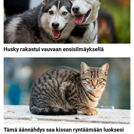
Husky rakastui vauvaan ensisilmäyksellä
Tämä äännähdys saa kissan ryntäämään luoksesi