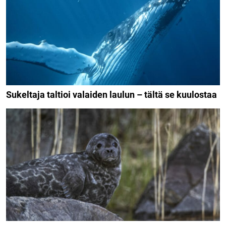
Sukeltaja taltioi valaiden laulun – tältä se kuulostaa