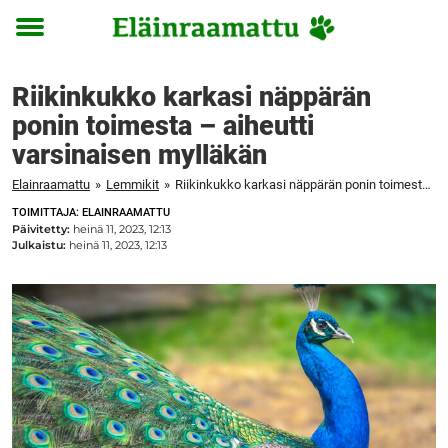
Toggle
menu
Riikinkukko karkasi näppärän
ponin toimesta – aiheutti
varsinaisen mylläkän
Elainraamattu
»
Lemmikit
»
Riikinkukko karkasi näppärän ponin toimesta – aiheutti varsinaisen mylläkän
TOIMITTAJA: ELAINRAAMATTU
Päivitetty:
heinä 11, 2023, 12:13
Julkaistu:
heinä 11, 2023, 12:13