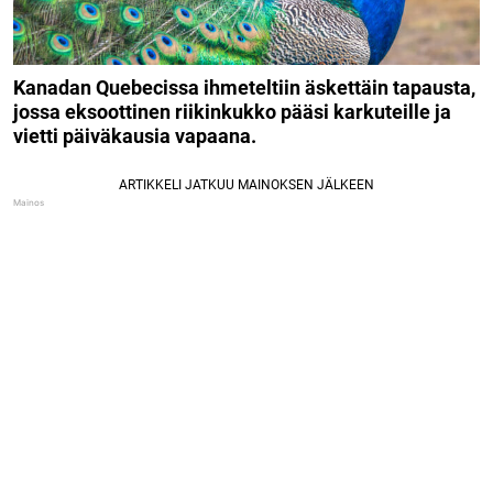
Kanadan Quebecissa ihmeteltiin äskettäin tapausta,
jossa eksoottinen riikinkukko pääsi karkuteille ja
vietti päiväkausia vapaana.