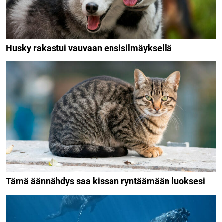
Husky rakastui vauvaan ensisilmäyksellä
Tämä äännähdys saa kissan ryntäämään luoksesi