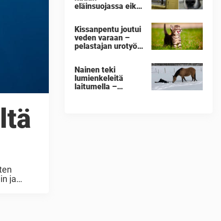
eläinsuojassa eikä
kelvannut
kenellekään –
Kissanpentu joutui
katso nyt, kun se
veden varaan –
kuulee askelten
pelastajan urotyö
äänet
kerää kiitosta
Nainen teki
lumienkeleitä
laitumella –
hevosen reaktio
saa leuat
ltä
loksahtamaan
rten
in ja