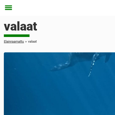
Toggle
menu
valaat
Elainraamattu
»
valaat