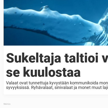
Sukeltaja taltioi 
se kuulostaa
Valaat ovat tunnettuja kyvystään kommunikoida monimu
syvyyksissä. Ryhävalaat, sinivalaat ja monet muut laj
parittelukumppaneiden houkutteluun. Mutta miltä täm