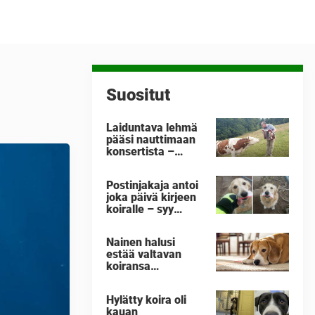
Suositut
Laiduntava lehmä
pääsi nauttimaan
konsertista –
katso sen
reaktiota, kun mies
Postinjakaja antoi
ottaa esiin haitarin
joka päivä kirjeen
koiralle – syy
taustalla sulattaa
sydämesi
Nainen halusi
estää valtavan
koiransa
varastamisen –
päätyi tekoon, joka
Hylätty koira oli
nosti valtavan
kauan
someraivon