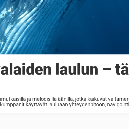
valaiden laulun – tä
tkaisilla ja melodisilla äänillä, jotka kaikuvat valtame
ikumppanit käyttävät lauluaan yhteydenpitoon, navigointi
ä äänimaailma kuulostaa, kun olet sen keskellä? ...