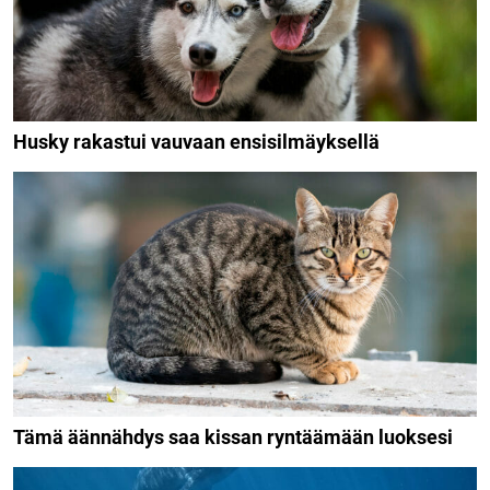
Husky rakastui vauvaan ensisilmäyksellä
Tämä äännähdys saa kissan ryntäämään luoksesi