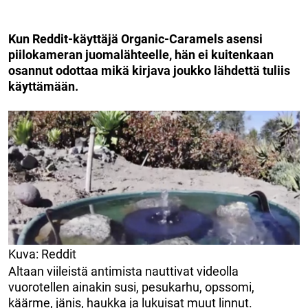
Kun Reddit-käyttäjä Organic-Caramels asensi
piilokameran juomalähteelle, hän ei kuitenkaan
osannut odottaa mikä kirjava joukko lähdettä tuliis
käyttämään.
Kuva: Reddit
Altaan viileistä antimista nauttivat videolla
vuorotellen ainakin susi, pesukarhu, opssomi,
käärme, jänis, haukka ja lukuisat muut linnut.