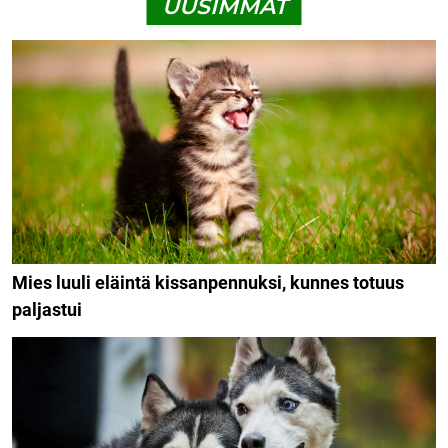
UUSIMMAT
Mies luuli eläintä kissanpennuksi, kunnes totuus
paljastui