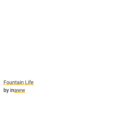
Fountain Life
by
in
aww