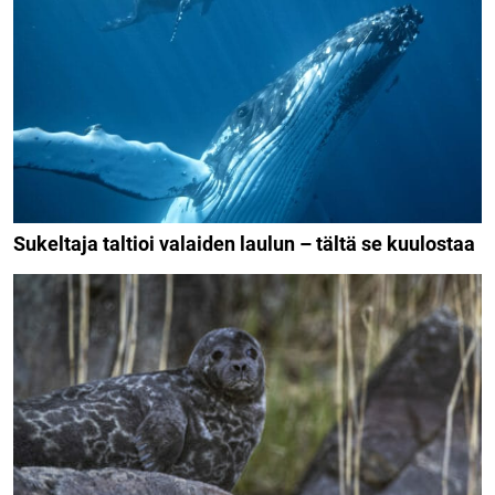
Sukeltaja taltioi valaiden laulun – tältä se kuulostaa