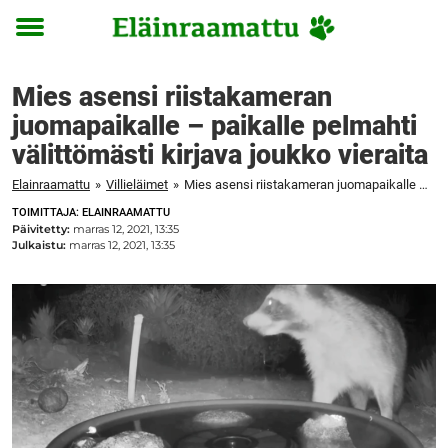
Toggle
menu
Mies asensi riistakameran
juomapaikalle – paikalle pelmahti
välittömästi kirjava joukko vieraita
Elainraamattu
»
Villieläimet
»
Mies asensi riistakameran juomapaikalle – paikalle pelmahti välittömästi kirjava joukko vieraita
TOIMITTAJA: ELAINRAAMATTU
Päivitetty:
marras 12, 2021, 13:35
Julkaistu:
marras 12, 2021, 13:35