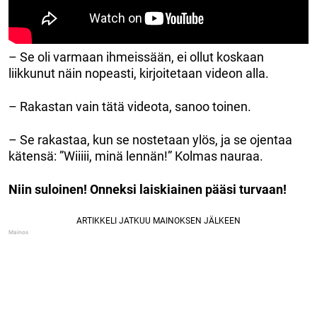
– Se oli varmaan ihmeissään, ei ollut koskaan
liikkunut näin nopeasti, kirjoitetaan videon alla.
– Rakastan vain tätä videota, sanoo toinen.
– Se rakastaa, kun se nostetaan ylös, ja se ojentaa
kätensä: ”Wiiiii, minä lennän!” Kolmas nauraa.
Niin suloinen! Onneksi laiskiainen pääsi turvaan!