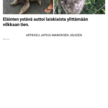
Eläinten ystävä auttoi laiskiaista ylittämään
vilkkaan tien.