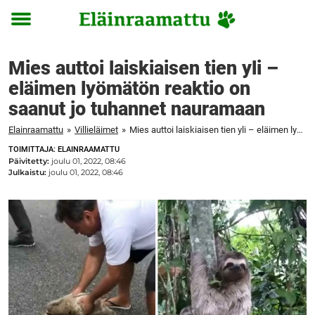
Toggle
menu
Mies auttoi laiskiaisen tien yli –
eläimen lyömätön reaktio on
saanut jo tuhannet nauramaan
Elainraamattu
»
Villieläimet
»
Mies auttoi laiskiaisen tien yli – eläimen lyömätön reaktio on saanut jo tuhannet nauramaan
TOIMITTAJA: ELAINRAAMATTU
Päivitetty:
joulu 01, 2022, 08:46
Julkaistu:
joulu 01, 2022, 08:46