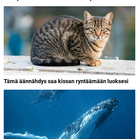
Tämä äännähdys saa kissan ryntäämään luoksesi