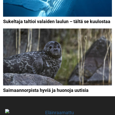
Sukeltaja taltioi valaiden laulun – tältä se kuulostaa
Saimaannorpista hyviä ja huonoja uutisia