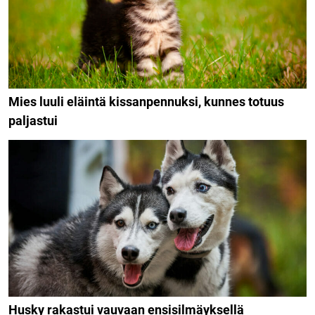
Mies luuli eläintä kissanpennuksi, kunnes totuus
paljastui
Husky rakastui vauvaan ensisilmäyksellä