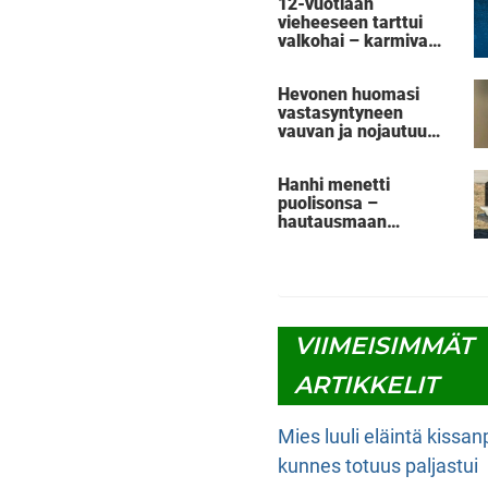
12-vuotiaan
kohtalolta
vieheeseen tarttui
valkohai – karmiva
tilanne tallentui
videolle
Hevonen huomasi
vastasyntyneen
vauvan ja nojautuu
lähemmäs – silloin
sen äidinvaistot
Hanhi menetti
astuvat kuvaan
puolisonsa –
hautausmaan
henkilökunnan teko
kerää nyt ylistystä
VIIMEISIMMÄT
ARTIKKELIT
Mies luuli eläintä kissa
kunnes totuus paljastui