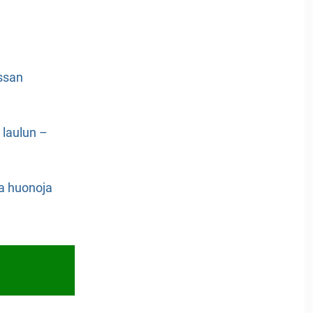
ssan
n laulun –
a huonoja