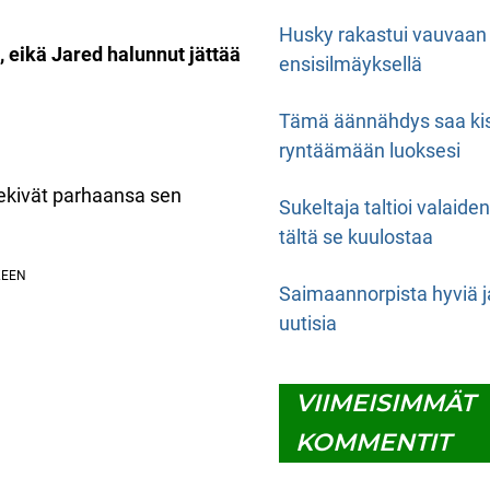
Husky rakastui vauvaan
, eikä Jared halunnut jättää
ensisilmäyksellä
Tämä äännähdys saa ki
ryntäämään luoksesi
tekivät parhaansa sen
Sukeltaja taltioi valaide
tältä se kuulostaa
Saimaannorpista hyviä j
uutisia
VIIMEISIMMÄT
KOMMENTIT