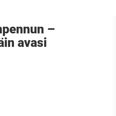
anpennun –
äin avasi