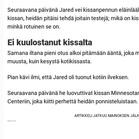
Seuraavana päivänä Jared vei kissanpennun eläinlääkä
kissan, heidän pitäisi tehdä joitain testejä; mikä on ki
minkä rotuinen se on.
Ei kuulostanut kissalta
Samana iltana pieni otus alkoi pitämään ääntä, joka mu
muusta, kuin kesystä kotikissasta.
Pian kävi ilmi, että Jared oli tuonut kotiin ilveksen.
Seuraavana päivänä he luovuttivat kissan Minnesotan 
Centeriin, joka kiitti perhettä heidän ponnisteluistaan.