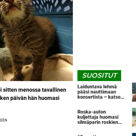
SUOSITUT
Laiduntava lehmä
 sitten
menossa tavallinen
pääsi nauttimaan
konsertista – katso
sken päivän hän huomasi
sen reaktiota, kun
mies ottaa esiin
Roska-auton
haitarin
kuljettaja huomasi
silmäparin roskien
seassa – pelasti
koiran karmealta