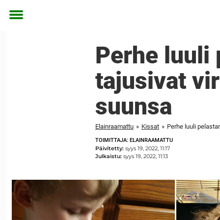
Toggle
menu
Perhe luuli
tajusivat vi
suunsa
Elainraamattu
»
Kissat
»
Perhe luuli pelast
TOIMITTAJA: ELAINRAAMATTU
Päivitetty:
syys 19, 2022, 11:17
Julkaistu:
syys 19, 2022, 11:13