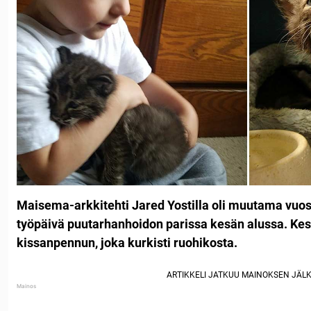
Maisema-arkkitehti Jared Yostilla oli
muutama vuosi
työpäivä puutarhanhoidon parissa kesän alussa. Ke
kissanpennun, joka kurkisti ruohikosta.