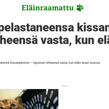
 pelastaneensa kiss
rheensä vasta, kun el
aneensa kissanpennun – tajusivat virheensä vasta, kun eläin avasi suunsa