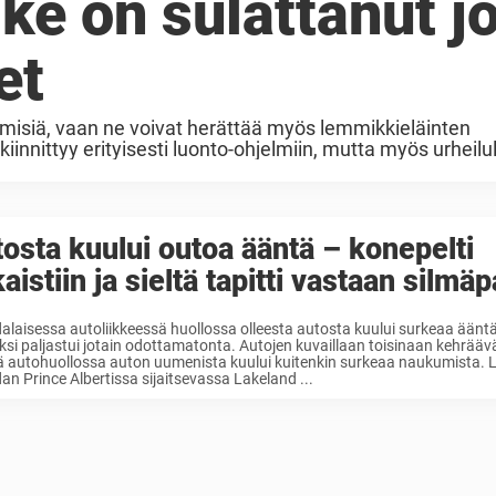
ike on sulattanut j
et
ihmisiä, vaan ne voivat herättää myös lemmikkieläinten
innittyy erityisesti luonto-ohjelmiin, mutta myös urheil
koirat vaikuttavat ihastuvan pallopeleihin. ...
osta kuului outoa ääntä – konepelti
aistiin ja sieltä tapitti vastaan silmäp
laisessa autoliikkeessä huollossa olleesta autosta kuului surkeaa ääntä
ksi paljastui jotain odottamatonta. Autojen kuvaillaan toisinaan kehräävä
ä autohuollossa auton uumenista kuului kuitenkin surkeaa naukumista. 
n Prince Albertissa sijaitsevassa Lakeland ...