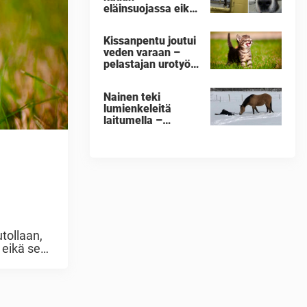
eläinsuojassa eikä
kelvannut
kenellekään –
Kissanpentu joutui
katso nyt, kun se
veden varaan –
kuulee askelten
pelastajan urotyö
äänet
kerää kiitosta
Nainen teki
lumienkeleitä
laitumella –
hevosen reaktio
saa leuat
loksahtamaan
tollaan,
 eikä se