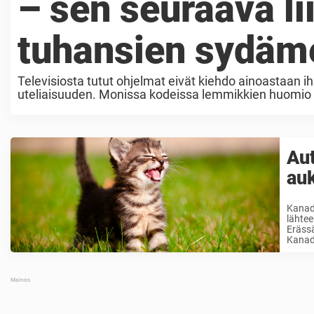
– sen seuraava li
tuhansien sydäm
Televisiosta tutut ohjelmat eivät kiehdo ainoastaan 
uteliaisuuden. Monissa kodeissa lemmikkien huomio ki
voivat olla eläimistä kiinnostavia. Erityisesti kissat ja 
Aut
auk
Kanada
lähtee
Eräss
Kanada