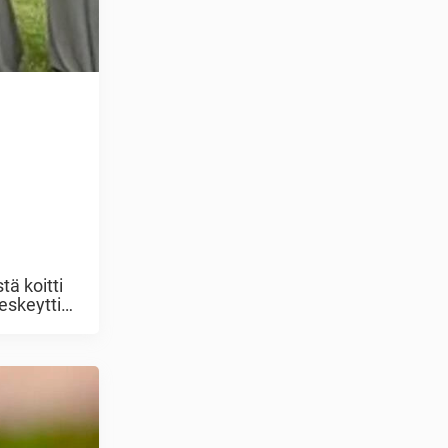
ä koitti
eskeytti