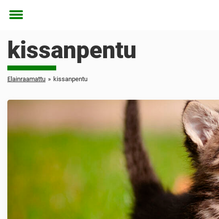
Toggle
menu
kissanpentu
Elainraamattu
»
kissanpentu