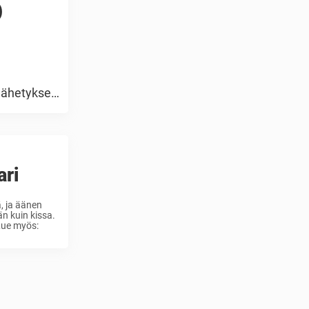
o
ulähetykset
ari
, ja äänen
n kuin kissa.
Lue myös: