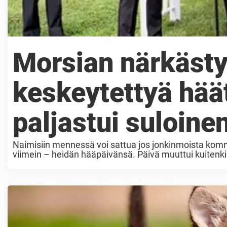
Morsian närkästy
keskeytettyä häät
paljastui suloine
Naimisiin mennessä voi sattua jos jonkinmoista komme
viimein – heidän hääpäivänsä. Päivä muuttui kuitenki
vihkivalat. Lue myös: Kesken valojen Cara huomasi ..