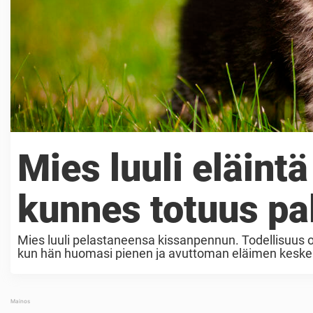
Mies luuli eläint
kunnes totuus pal
Mies luuli pelastaneensa kissanpennun. Todellisuus ol
kun hän huomasi pienen ja avuttoman eläimen keskellä
pystynyt vielä edes kävelemään kunnolla. ...