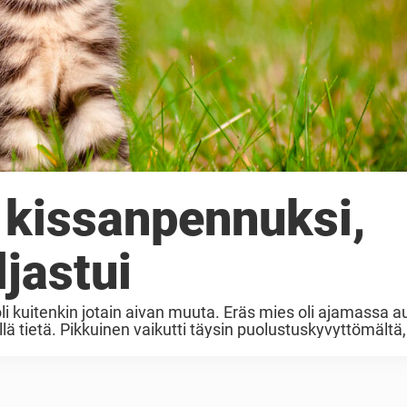
ä kissanpennuksi,
jastui
i kuitenkin jotain aivan muuta. Eräs mies oli ajamassa au
 tietä. Pikkuinen vaikutti täysin puolustuskyvyttömältä,