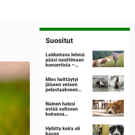
Suositut
Laiduntava lehmä
pääsi nauttimaan
konsertista –
katso sen
reaktiota, kun mies
Mies heittäytyi
ottaa esiin haitarin
jäiseen veteen
pelastaakseen
tuntemattoman
koiran – ylistetään
Nainen halusi
nyt sankarina
estää valtavan
koiransa
varastamisen –
päätyi tekoon, joka
Hylätty koira oli
nosti valtavan
kauan
someraivon