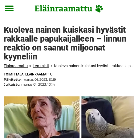
Toggle
menu
Kuoleva nainen kuiskasi hyvästit
rakkaalle papukaijalleen – linnun
reaktio on saanut miljoonat
kyyneliin
Elainraamattu
»
Lemmikit
»
Kuoleva nainen kuiskasi hyvästit rakkaalle papukaijalleen – linnun reaktio on saanut miljoonat kyyneliin
TOIMITTAJA: ELAINRAAMATTU
Päivitetty:
marras 01, 2023, 10:19
Julkaistu:
marras 01, 2023, 10:14