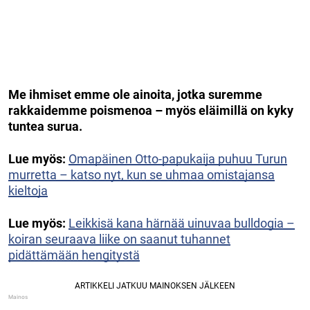
Me ihmiset emme ole ainoita, jotka suremme
rakkaidemme poismenoa – myös eläimillä on kyky
tuntea surua.
Lue myös:
Omapäinen Otto-papukaija puhuu Turun
murretta – katso nyt, kun se uhmaa omistajansa
kieltoja
Lue myös:
Leikkisä kana härnää uinuvaa bulldogia –
koiran seuraava liike on saanut tuhannet
pidättämään hengitystä