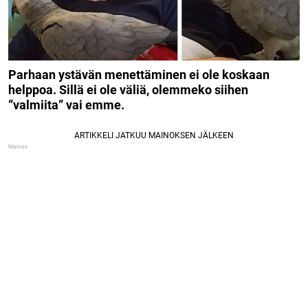
Parhaan ystävän menettäminen ei ole koskaan
helppoa. Sillä ei ole väliä, olemmeko siihen
”valmiita” vai emme.