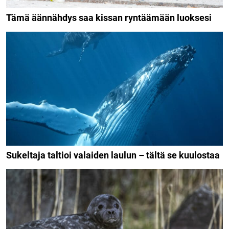
Tämä äännähdys saa kissan ryntäämään luoksesi
Sukeltaja taltioi valaiden laulun – tältä se kuulostaa