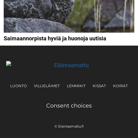
Saimaannorpista hyviä ja huonoja uutisia
LUONTO
VILLIELÄIMET
LEMMIKIT
KISSAT
KOIRAT
Consent choices
© Elainraamattu.fi