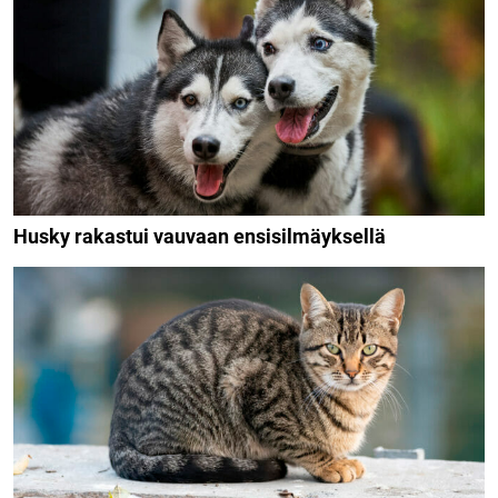
Husky rakastui vauvaan ensisilmäyksellä