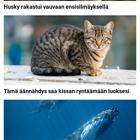
Husky rakastui vauvaan ensisilmäyksellä
Tämä äännähdys saa kissan ryntäämään luoksesi