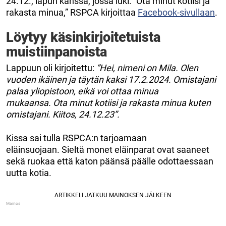
24.12., lapun kanssa, jossa luki: ”Ota minut kotiisi ja
rakasta minua,” RSPCA kirjoittaa
Facebook-sivullaan
.
Löytyy käsinkirjoitetuista
muistiinpanoista
Lappuun oli kirjoitettu:
”Hei, nimeni on Mila. Olen
vuoden ikäinen ja täytän kaksi 17.2.2024. Omistajani
palaa yliopistoon, eikä voi ottaa minua
mukaansa. Ota minut kotiisi ja rakasta minua kuten
omistajani. Kiitos, 24.12.23”.
Kissa sai tulla RSPCA:n tarjoamaan
eläinsuojaan. Sieltä monet eläinparat ovat saaneet
sekä ruokaa että katon päänsä päälle odottaessaan
uutta kotia.