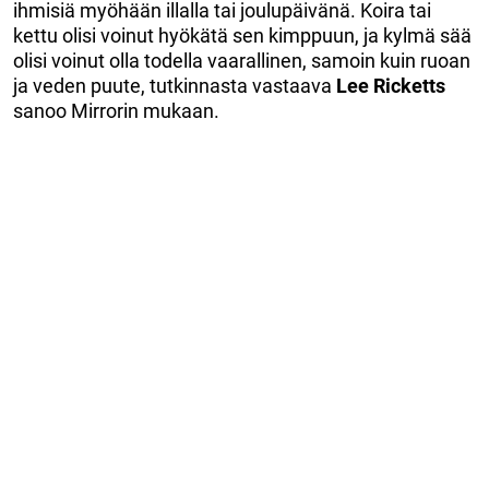
ihmisiä myöhään illalla tai joulupäivänä. Koira tai
kettu olisi voinut hyökätä sen kimppuun, ja kylmä sää
olisi voinut olla todella vaarallinen, samoin kuin ruoan
ja veden puute, tutkinnasta vastaava
Lee Ricketts
sanoo Mirrorin mukaan.