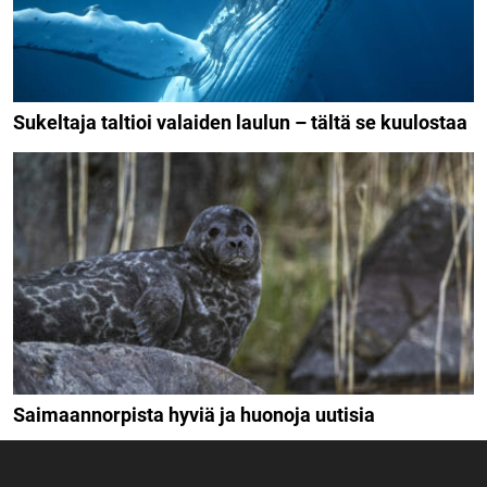
Sukeltaja taltioi valaiden laulun – tältä se kuulostaa
Saimaannorpista hyviä ja huonoja uutisia