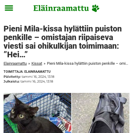
Toggle
menu
Pieni Mila-kissa hylättiin puiston
penkille – omistajan riipaiseva
viesti sai ohikulkijan toimimaan:
”Hei…”
Elainraamattu
»
Kissat
»
Pieni Mila-kissa hylättiin puiston penkille – omistajan riipaiseva viesti sai ohikulkijan toimimaan: "Hei..."
TOIMITTAJA: ELAINRAAMATTU
Päivitetty:
tammi 16, 2024, 13:18
Julkaistu:
tammi 16, 2024, 13:18