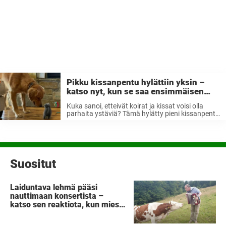
Pikku kissanpentu hylättiin yksin –
katso nyt, kun se saa ensimmäisen
ystävänsä suuresta koirasta
Kuka sanoi, etteivät koirat ja kissat voisi olla
parhaita ystäviä? Tämä hylätty pieni kissanpentu
pääsi uuteen kotiin ja tapasi siellä perheen
valtavan koiran. Maailmassa on monia
sankareita, jotka auttavat nelijalkaisia ​​
ystäviämme. Monet lemmikkieläimet ovat
haavoittuvaisia, eikä ...
Suositut
Laiduntava lehmä pääsi
nauttimaan konsertista –
katso sen reaktiota, kun mies
ottaa esiin haitarin