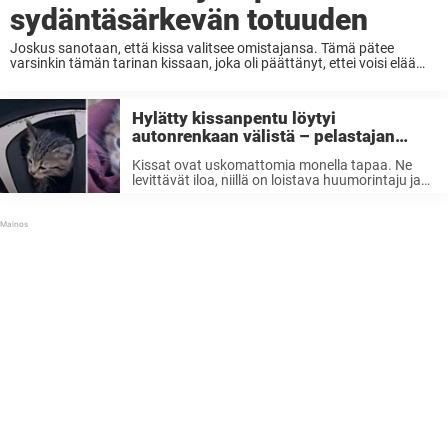
sydäntäsärkevän totuuden
Joskus sanotaan, että kissa valitsee omistajansa. Tämä pätee
varsinkin tämän tarinan kissaan, joka oli päättänyt, ettei voisi elää
enää kodittomana. Kaksi vuotta sitten eläimiä rakastava Jaelle
huomasi yhtäkkiä ystävänpäivänä, kun oranssi kissa raapi
tassuillaan hänen ...
Hylätty kissanpentu löytyi
autonrenkaan välistä – pelastajan
jakamat kuvat sulattavat sydämen
Kissat ovat uskomattomia monella tapaa. Ne
levittävät iloa, niillä on loistava huumorintaju ja
niissä on ääretön määrä rakkautta. Ne
yksinkertaisesti kultaavat jokapäiväistä elämää
ja jokainen kissan omistaja tietää, miten ihania
kumppaneita ne voivat olla. Paljon ...