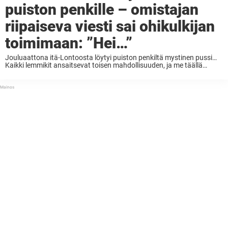
puiston penkille – omistajan
riipaiseva viesti sai ohikulkijan
toimimaan: ”Hei…”
Jouluaattona itä-Lontoosta löytyi puiston penkiltä mystinen pussi…
Kaikki lemmikit ansaitsevat toisen mahdollisuuden, ja me täällä
Eläinraaamtulla uskomme kaikkien eläinrakkaiden olevan samaa
mieltä. Siksi myös ilahtuu erityisen paljon, kun kuulee tarinoita
kissoista ja koirista, joilla ei ...