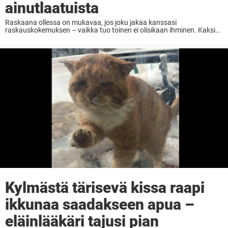
ainutlaatuista
Raskaana ollessa on mukavaa, jos joku jakaa kanssasi
raskauskokemuksen – vaikka tuo toinen ei olisikaan ihminen. Kaksi
vuotta sitten raskaana oleva nainen löysi tiineenä olevan kissan.
Nämä kaksi tulevaa äitiä kiintyivät toisiinsa kovasta ja synnyttivätkin
...
Kylmästä tärisevä kissa raapi
ikkunaa saadakseen apua –
eläinlääkäri tajusi pian