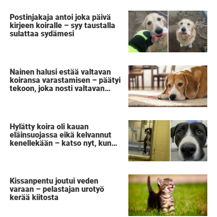
Postinjakaja antoi joka päivä
kirjeen koiralle – syy taustalla
sulattaa sydämesi
Nainen halusi estää valtavan
koiransa varastamisen – päätyi
tekoon, joka nosti valtavan
someraivon
Hylätty koira oli kauan
eläinsuojassa eikä kelvannut
kenellekään – katso nyt, kun
se kuulee askelten äänet
Kissanpentu joutui veden
varaan – pelastajan urotyö
kerää kiitosta