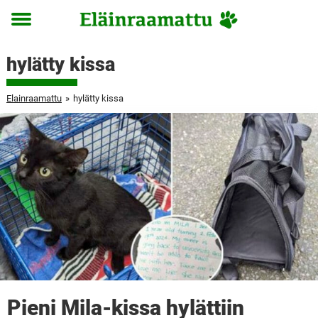
Toggle
menu
hylätty kissa
Elainraamattu
»
hylätty kissa
Pieni Mila-kissa hylättiin