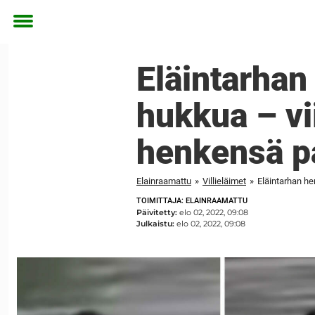
Toggle
menu
Eläintarhan
hukkua – vi
henkensä p
Elainraamattu
»
Villieläimet
»
Eläintarhan he
TOIMITTAJA: ELAINRAAMATTU
Päivitetty:
elo 02, 2022, 09:08
Julkaistu:
elo 02, 2022, 09:08