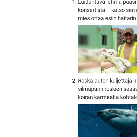
Laiduntava lehmä pääsi
konsertista – katso sen 
mies ottaa esiin haitarin
Roska-auton kuljettaja 
silmäparin roskien seass
koiran karmealta kohtalo