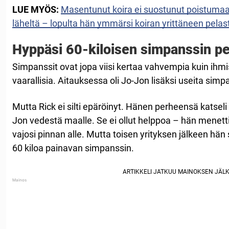
LUE MYÖS:
Masentunut koira ei suostunut poistuma
läheltä – lopulta hän ymmärsi koiran yrittäneen pela
Hyppäsi 60-kiloisen simpanssin p
Simpanssit ovat jopa viisi kertaa vahvempia kuin ihmise
vaarallisia. Aitauksessa oli Jo-Jon lisäksi useita simp
Mutta Rick ei silti epäröinyt. Hänen perheensä katseli
Jon vedestä maalle. Se ei ollut helppoa – hän menetti
vajosi pinnan alle. Mutta toisen yrityksen jälkeen hän s
60 kiloa painavan simpanssin.