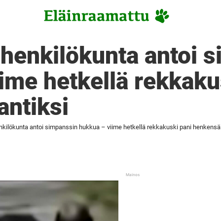
 henkilökunta antoi 
ime hetkellä rekkaku
antiksi
nkilökunta antoi simpanssin hukkua – viime hetkellä rekkakuski pani henkensä