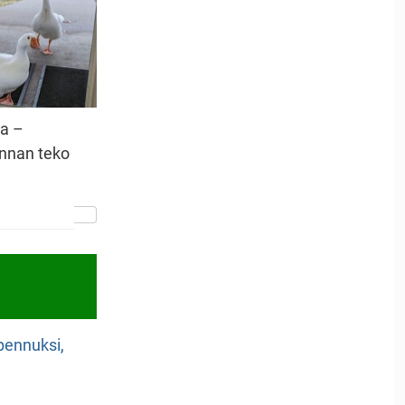
sa –
nnan teko
npennuksi,