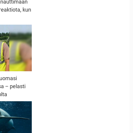
 nauttimaan
reaktiota, kun
huomasi
a – pelasti
lta