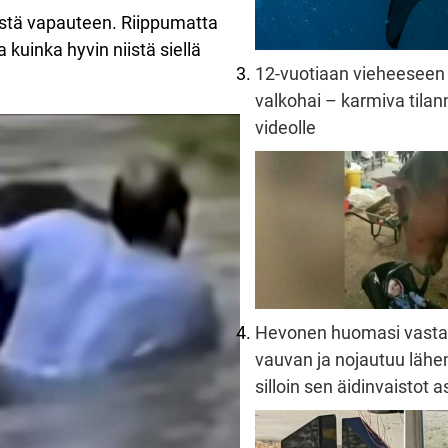
estä vapauteen. Riippumatta
ja kuinka hyvin niistä siellä
12-vuotiaan vieheeseen 
valkohai – karmiva tilann
videolle
Hevonen huomasi vast
vauvan ja nojautuu lä
silloin sen äidinvaistot 