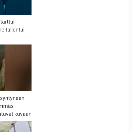
tarttui
e tallentui
asyntyneen
hemmäs –
astuvat kuvaan