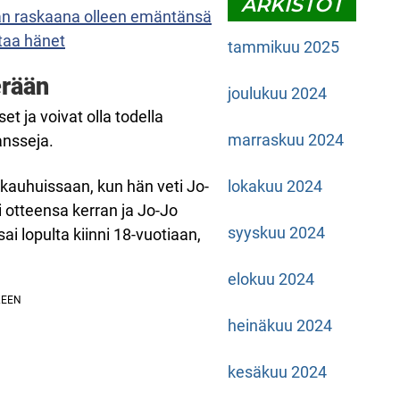
ARKISTOT
an raskaana olleen emäntänsä
staa hänet
tammikuu 2025
erään
joulukuu 2024
t ja voivat olla todella
marraskuu 2024
ansseja.
 kauhuissaan, kun hän veti Jo-
lokakuu 2024
 otteensa kerran ja Jo-Jo
syyskuu 2024
ai lopulta kiinni 18-vuotiaan,
elokuu 2024
heinäkuu 2024
kesäkuu 2024