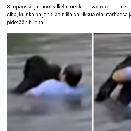
Simpanssit ja muut villieläimet kuuluvat monen miel
siitä, kuinka paljon tilaa niillä on liikkua eläintarhassa 
pidetään huolta…