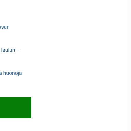
ssan
n laulun –
a huonoja