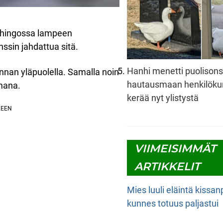
ahingossa lampeen
ssin jahdattua sitä.
Hanhi menetti puolison
innan yläpuolella. Samalla noin
hautausmaan henkilöku
mana.
kerää nyt ylistystä
VIIMEISIMMÄT
ARTIKKELIT
Mies luuli eläintä kissa
kunnes totuus paljastui