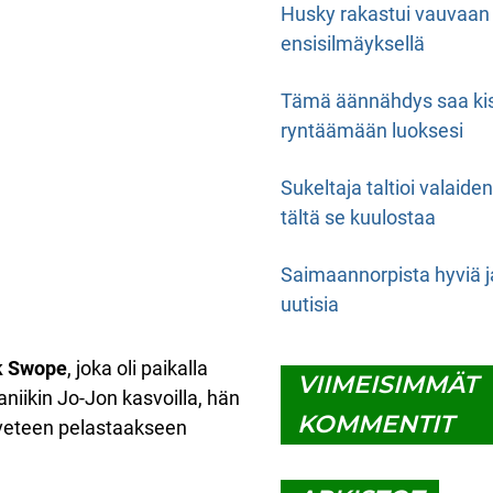
Husky rakastui vauvaan
ensisilmäyksellä
Tämä äännähdys saa ki
ryntäämään luoksesi
Sukeltaja taltioi valaide
tältä se kuulostaa
Saimaannorpista hyviä j
uutisia
k Swope
, joka oli paikalla
VIIMEISIMMÄT
iikin Jo-Jon kasvoilla, hän
KOMMENTIT
i veteen pelastaakseen