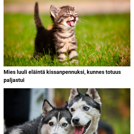
Mies luuli eläintä kissanpennuksi, kunnes totuus
paljastui