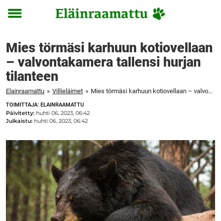
Toggle
menu
Mies törmäsi karhuun kotiovellaan
– valvontakamera tallensi hurjan
tilanteen
Elainraamattu
»
Villieläimet
»
Mies törmäsi karhuun kotiovellaan – valvontakamera tallensi hurjan tilanteen
TOIMITTAJA: ELAINRAAMATTU
Päivitetty:
huhti 06, 2023, 06:42
Julkaistu:
huhti 06, 2023, 06:42