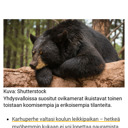
Kuva: Shutterstock
Yhdysvalloissa suositut ovikamerat ikuistavat toinen
toistaan koomisempia ja erikoisempia tilanteita.
Karhuperhe valtasi koulun leikkipaikan – hetkeä
myöhemmin kukaan ei voi lopettaa nauramista