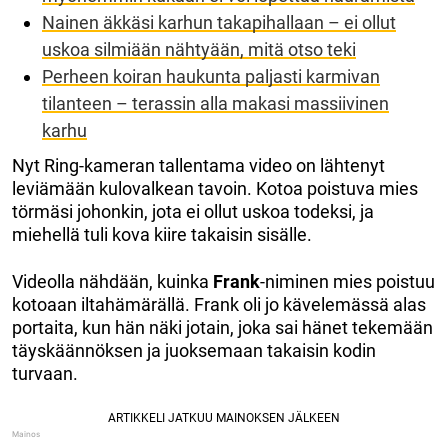
Nainen äkkäsi karhun takapihallaan – ei ollut
uskoa silmiään nähtyään, mitä otso teki
Perheen koiran haukunta paljasti karmivan
tilanteen – terassin alla makasi massiivinen
karhu
Nyt Ring-kameran tallentama video on lähtenyt
leviämään kulovalkean tavoin. Kotoa poistuva mies
törmäsi johonkin, jota ei ollut uskoa todeksi, ja
miehellä tuli kova kiire takaisin sisälle.
Videolla nähdään, kuinka
Frank
-niminen mies poistuu
kotoaan iltahämärällä. Frank oli jo kävelemässä alas
portaita, kun hän näki jotain, joka sai hänet tekemään
täyskäännöksen ja juoksemaan takaisin kodin
turvaan.