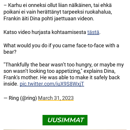
– Karhu ei onneksi ollut liian nälkäinen, tai ehkä
poikani ei vain herättänyt tarpeeksi ruokahalua,
Frankin äiti Dina pohti jaettuaan videon.
Katso video hurjasta kohtaamisesta
tästä
.
What would you do if you came face-to-face with a
bear?
"Thankfully the bear wasn’t too hungry, or maybe my
son wasn’t looking too appetizing," explains Dina,
Frank's mother. He was able to make it safely back
inside.
pic.twitter.com/iuX9S8WxjT
— Ring (@ring)
March 31, 2023
UUSIMMAT