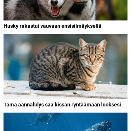
Husky rakastui vauvaan ensisilmäyksellä
Tämä äännähdys saa kissan ryntäämään luoksesi