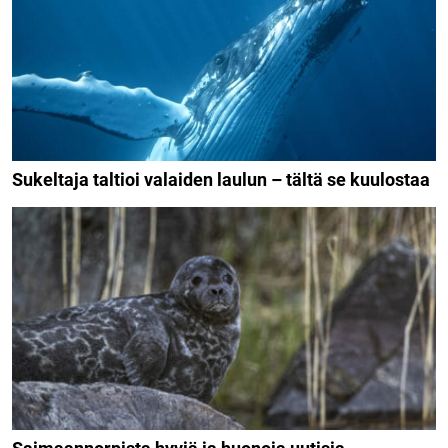
Sukeltaja taltioi valaiden laulun – tältä se kuulostaa